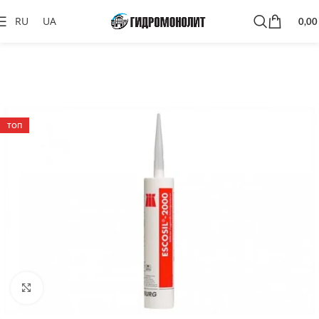
RU
UA
0,0
ТОП
Click to enlarge