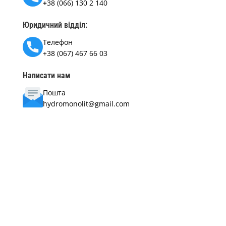
+
38 (066) 130 2 140
Юридичний відділ:
Телефон
+38 (067) 467 66 03
Написати нам
Пошта
hydromonolit@gmail.com
Фактична адреса:
м. Київ проспект Визволителів ,17
м. Запоріжжя вулиця Теплична, 5
а також представництва в Дніпрі, Одесі, Харкові,
Львові.