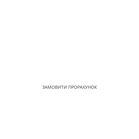
Наші спеціалісти докладно вас
проконсультують, зроблять попередній
розрахунок
Звернувшись до нас, Ви отримаєте відмінне поєднання якості, ціни та
термінів виконання робіт!
ЗАМОВИТИ ПРОРАХУНОК