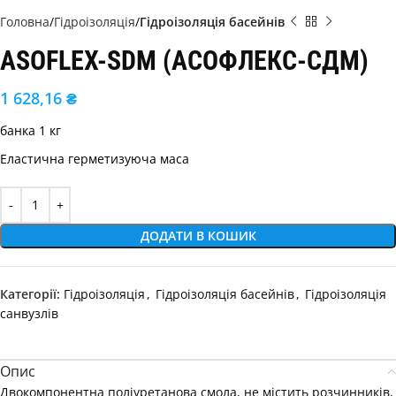
Головна
Гідроізоляція
Гідроізоляція басейнів
ASOFLEX-SDM (АСОФЛЕКС-СДМ)
1 628,16
₴
банка 1 кг
Еластична герметизуюча маса
Alternative:
ДОДАТИ В КОШИК
Категорії:
Гідроізоляція
,
Гідроізоляція басейнів
,
Гідроізоляція
санвузлів
Опис
Двокомпонентна поліуретанова смола, не містить розчинників,