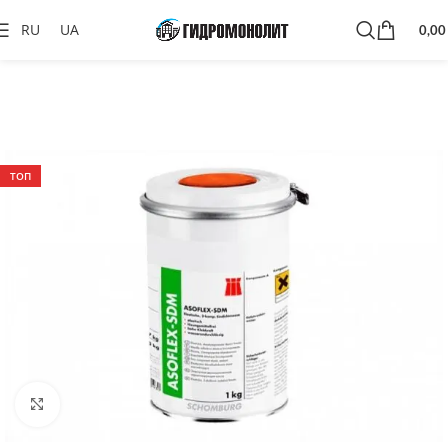
RU
UA
0,0
ТОП
Click to enlarge